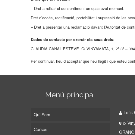
– Dret a retirar el consentiment en qualsevol moment.
Dret d’accés, rectificació, portabilitat i supressió de les se
– Dret a presentar una reclamació davant l’Autoritat de cont
Dades de contacte per exercir els seus drets
:
CLAUDIA CANAL ESTEVE. C/ VINYAMATA, 1, 2º 3ª – 0840
Per continuar, heu d’acceptar que heu llegit i que esteu con
Menú principal
Let's 
Qui Som
c/ Vin
Cursos
GRANOL