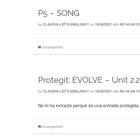
P5 – SONG
by
on
with
CLAUDIA-LET'S ENGLISH!!!
10/26/2021
NO HI HA 
Uncategorized
Protegit: EVOLVE – Unit 2
by
on
with
CLAUDIA-LET'S ENGLISH!!!
10/20/2021
NO HI HA 
No hi ha extracte perquè és una entrada protegida.
Uncategorized