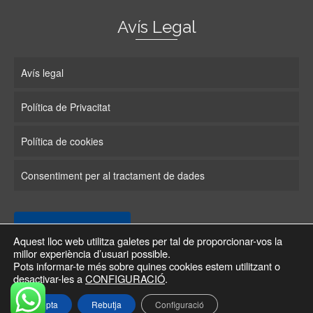
Avís Legal
Avís legal
Política de Privacitat
Política de cookies
Consentiment per al tractament de dades
Configuració Cookies
Aquest lloc web utilitza galetes per tal de proporcionar-vos la
millor experiència d’usuari possible.
Pots informar-te més sobre quines cookies estem utilitzant o
Política de cookies
desactivar-les a
CONFIGURACIÓ
.
© 2026 LET'S ENGLISH!!!
Dissenyat per Serveis Actius
Accepta
Rebutja
Configuració