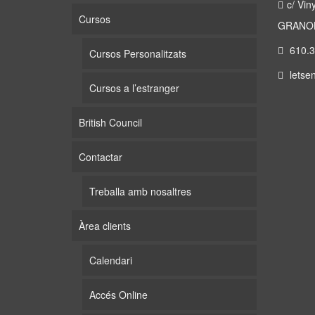
c/ Vin
Cursos
GRANOL
610.3
Cursos Personalitzats
letse
Cursos a l’estranger
British Council
Contactar
Treballa amb nosaltres
Àrea clients
Calendari
Accés Online