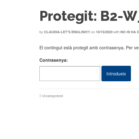
Protegit: B2-W
by
on
with
CLAUDIA-LET'S ENGLISH!!!
10/15/2020
NO HI HA 
El contingut està protegit amb contrasenya. Per veu
Contrasenya:
Uncategorized