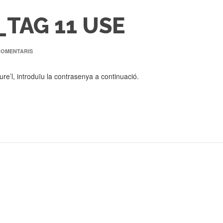
_TAG 11 USE
COMENTARIS
re’l, introduïu la contrasenya a continuació.