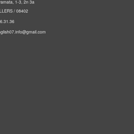
yamata, 1-3, 2n 3a
LERS / 08402
6.31.36
nglish07.info@gmail.com