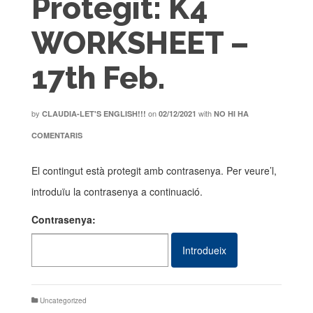
Protegit: K4
WORKSHEET –
17th Feb.
by
on
with
CLAUDIA-LET'S ENGLISH!!!
02/12/2021
NO HI HA
COMENTARIS
El contingut està protegit amb contrasenya. Per veure’l,
introduïu la contrasenya a continuació.
Contrasenya:
Uncategorized