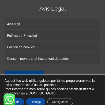
Avís Legal
Avís legal
Política de Privacitat
Política de cookies
Consentiment per al tractament de dades
Configuració Cookies
Aquest lloc web utilitza galetes per tal de proporcionar-vos la
millor experiència d’usuari possible.
Pots informar-te més sobre quines cookies estem utilitzant o
Política de cookies
desactivar-les a
CONFIGURACIÓ
.
© 2026 LET'S ENGLISH!!!
Dissenyat per Serveis Actius
Accepta
Rebutja
Configuració