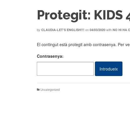
Protegit: KIDS 
by
on
with
CLAUDIA-LET'S ENGLISH!!!
04/03/2020
NO HI HA 
El contingut està protegit amb contrasenya. Per veu
Contrasenya:
Uncategorized