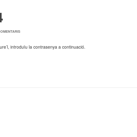
4
COMENTARIS
re’l, introduïu la contrasenya a continuació.