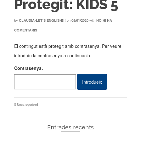
Protegit: KIDS 5
by
on
with
CLAUDIA-LET'S ENGLISH!!!
05/01/2020
NO HI HA
COMENTARIS
El contingut està protegit amb contrasenya. Per veure’l,
introduïu la contrasenya a continuació.
Contrasenya:
Uncategorized
Entrades recents