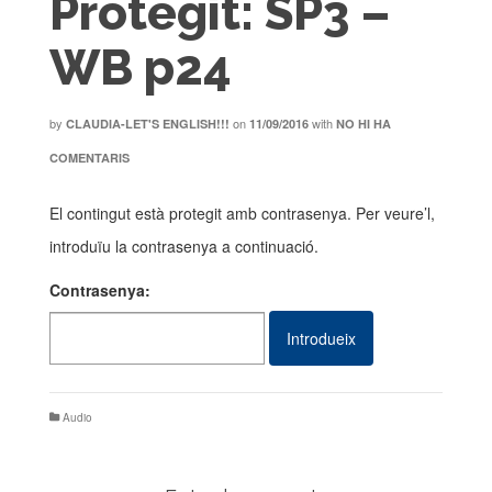
Protegit: SP3 –
WB p24
by
on
with
CLAUDIA-LET'S ENGLISH!!!
11/09/2016
NO HI HA
COMENTARIS
El contingut està protegit amb contrasenya. Per veure’l,
introduïu la contrasenya a continuació.
Contrasenya:
Audio