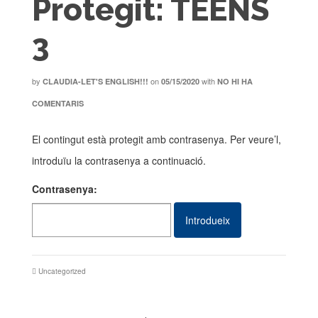
Protegit: TEENS
3
by
on
with
CLAUDIA-LET'S ENGLISH!!!
05/15/2020
NO HI HA
COMENTARIS
El contingut està protegit amb contrasenya. Per veure’l,
introduïu la contrasenya a continuació.
Contrasenya:
Uncategorized