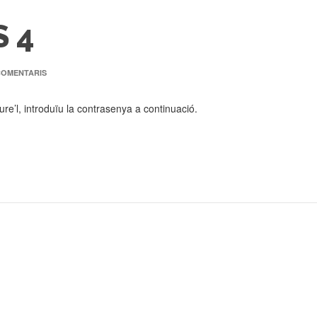
S 4
COMENTARIS
re’l, introduïu la contrasenya a continuació.