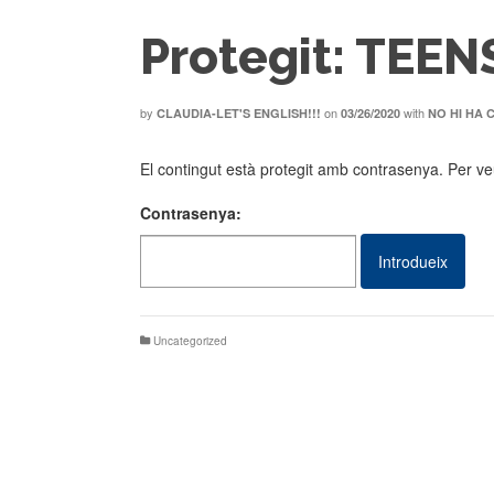
Protegit: TEEN
by
on
with
CLAUDIA-LET'S ENGLISH!!!
03/26/2020
NO HI HA 
El contingut està protegit amb contrasenya. Per veu
Contrasenya:
Uncategorized